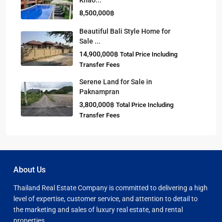
Khao...
8,500,000฿
Beautiful Bali Style Home for
Sale ...
14,900,000฿
Total Price Including
Transfer Fees
Serene Land for Sale in
Paknampran
3,800,000฿
Total Price Including
Transfer Fees
About Us
Thailand Real Estate Company is committed to delivering a high
level of expertise, customer service, and attention to detail to
the marketing and sales of luxury real estate, and rental
properties.