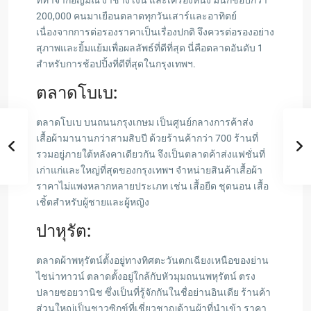
ที่ทำจากอัญมณี งาช้าง เงิน และเครื่องหนัง มีนักช้อปกว่า
200,000 คนมาเยือนตลาดทุกวันเสาร์และอาทิตย์
เนื่องจากการต่อรองราคาเป็นเรื่องปกติ จึงควรต่อรองอย่าง
สุภาพและยิ้มแย้มเพื่อผลลัพธ์ที่ดีที่สุด นี่คือตลาดอันดับ 1
สำหรับการช้อปปิ้งที่ดีที่สุดในกรุงเทพฯ.
ตลาดโบเบ:
ตลาดโบเบ บนถนนกรุงเกษม เป็นศูนย์กลางการค้าส่ง
เสื้อผ้ามานานกว่าสามสิบปี ด้วยร้านค้ากว่า 700 ร้านที่
รวมอยู่ภายใต้หลังคาเดียวกัน จึงเป็นตลาดค้าส่งแฟชั่นที่
เก่าแก่และใหญ่ที่สุดของกรุงเทพฯ จำหน่ายสินค้าเสื้อผ้า
ราคาไม่แพงหลากหลายประเภท เช่น เสื้อยืด ชุดนอน เสื้อ
เชิ้ตสำหรับผู้ชายและผู้หญิง
ปาหุรัต:
ตลาดผ้าพหุรัตน์ตั้งอยู่ทางทิศตะวันตกเฉียงเหนือของย่าน
ไชน่าทาวน์ ตลาดตั้งอยู่ใกล้กับหัวมุมถนนพหุรัตน์ ตรง
ปลายซอยวานิช ซึ่งเป็นที่รู้จักกันในชื่อย่านอินเดีย ร้านค้า
ส่วนใหญ่เป็นชาวซิกข์ที่เชี่ยวชาญด้านผ้าที่นำเข้า ราคา