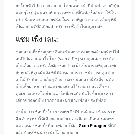
ผ้าโดยทั่วไปจะถูกกว่ามาก โดยเฉพาะผ้าที่นำเข้าจากญี่ปุ่น
และยุโรป ผู้คนจากทั่วกรุงเทพฯ มาที่นี่เพื่อซื้อสินค้าใช้ใน
ครัวเรือนหลากหลายชนิดในราคาที่ถูกกว่าตลาดอื่นๆ ที่นี่
เป็นสถานที่ที่ดีเยี่ยมสำหรับการซื้อผ้าในกรุงเทพฯ
แซม เพ็ง เลน:
ซอยสามเพ็งตั้งอยู่ทางทิศตะวันออกของตลาดผ้าพหุรัตน์ไป
จนถึงวัดสามพันไทโนง (ซอยวานิช) หากคุณต้องการตัด
เย็บเสื้อผ้าเองหรือสั่งตัด ซอยสามเพ็งเป็นแหล่งที่คุณจะพบ
กับทุกสิ่งที่คุณฝันถึง ที่นี่มีผ้าหลากหลายชนิด กระดุม ด้าย
ลูกไม้ ริบบิ้น และอื่นๆ อีกมากมาย นอกจากนี้ยังมีร้านตัด
เย็บเสื้อผ้าหลายร้าน แต่ขอเตือนไว้ก่อนว่า ควรศึกษา
คุณภาพและสไตล์ของผ้าให้ดีก่อนตัดสินใจซื้อ และควร
เลือกช่างตัดเย็บจากคำแนะนำของเพื่อนๆ จะดีที่สุด
ดังนั้น การช้อปปิ้งในกรุงเทพฯ จึงมีร้านค้าและห้างสรรพ
สินค้าหรูหราให้เลือกมากมาย และเมื่อมาเยือนกรุงเทพฯ
แล้ว แหล่งช้อปปิ้งที่ห้ามพลาดก็คือ…
Siam Paragon
.
ที่นี่มี
ผลิตภัณฑ์ชั้นนำระดับโลกมากมาย