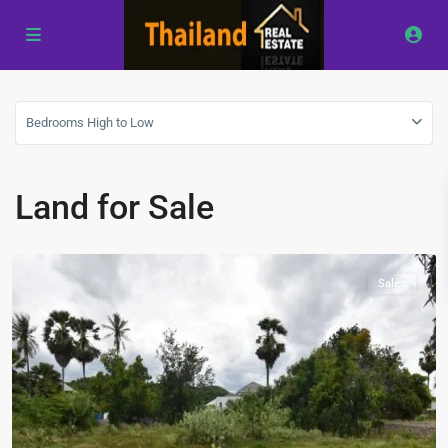
Pranburi
,
ปากน้ำ
Bedrooms High to Low
ปราณ
-
Pak
Land for Sale
Nam
Pran
Sales