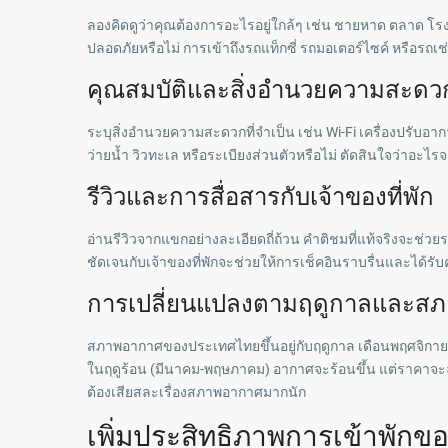
ลองคิดดูว่าคุณต้องการอะไรอยู่ใกล้ๆ เช่น ชายหาด ตลาด โร
ปลอดภัยหรือไม่ การเข้าถึงรถแท็กซี่ รถมอเตอร์ไซค์ หรือรถเช
คุณสมบัติและสิ่งอำนวยความสะดวก
ระบุสิ่งอำนวยความสะดวกที่จำเป็น เช่น Wi-Fi เครื่องปรับอาก
ว่ายน้ำ วิวทะเล หรือระเบียงส่วนตัวหรือไม่ ตัดสินใจว่
รีวิวและการสื่อสารกับเจ้าของที่พัก
อ่านรีวิวจากแขกอย่างละเอียดถี่ถ้วน คำติชมที่แท้จริงจะช่วยร
ชัดเจนกับเจ้าของที่พักจะช่วยให้การเช็คอินราบรื่นและได
การเปลี่ยนแปลงตามฤดูกาลและสภ
สภาพอากาศของประเทศไทยขึ้นอยู่กับฤดูกาล เดือนพฤศจิกายน
ในฤดูร้อน (มีนาคม-พฤษภาคม) อากาศจะร้อนขึ้น แต่ราคาจะล
ต้องเสียสละเรื่องสภาพอากาศมากนัก
เพิ่มประสิทธิภาพการเข้าพัก