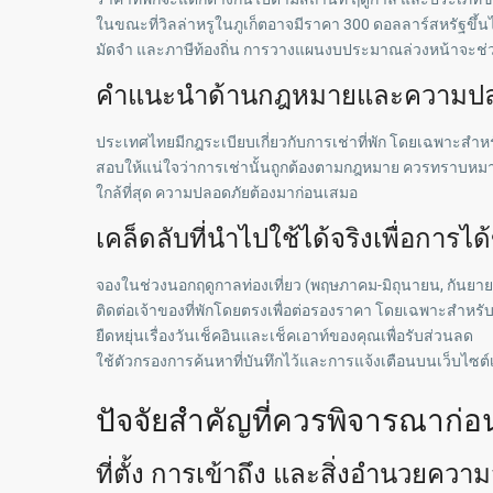
ในขณะที่วิลล่าหรูในภูเก็ตอาจมีราคา 300 ดอลลาร์สหรัฐขึ้นไป
มัดจำ และภาษีท้องถิ่น การวางแผนงบประมาณล่วงหน้าจะช่วยหลี
คำแนะนำด้านกฎหมายและความปล
ประเทศไทยมีกฎระเบียบเกี่ยวกับการเช่าที่พัก โดยเฉพาะส
สอบให้แน่ใจว่าการเช่านั้นถูกต้องตามกฎหมาย ควรทราบหมา
ใกล้ที่สุด ความปลอดภัยต้องมาก่อนเสมอ
เคล็ดลับที่นำไปใช้ได้จริงเพื่อการได้ข
จองในช่วงนอกฤดูกาลท่องเที่ยว (พฤษภาคม-มิถุนายน, กันยายน-
ติดต่อเจ้าของที่พักโดยตรงเพื่อต่อรองราคา โดยเฉพาะสำหร
ยืดหยุ่นเรื่องวันเช็คอินและเช็คเอาท์ของคุณเพื่อรับส่วนลด
ใช้ตัวกรองการค้นหาที่บันทึกไว้และการแจ้งเตือนบนเว็บไซต์เช
ปัจจัยสำคัญที่ควรพิจารณาก่
ที่ตั้ง การเข้าถึง และสิ่งอำนวยคว