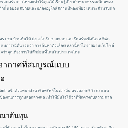
ครอบครัวชาวไทยจะทำให้คุณได้เรียนรู้เกี่ยวกับขนบธรรมเนียมของ
ิกนั้นอบอุ่นสบายและมักตั้งอยู่ใกล้สถานที่ท่องเที่ยว เหมาะสำหรับนัก
ใคร เช่น บ้านต้นไม้ บังกะโลริมชายหาด และรีสอร์ทเชิงนิเวศ ที่พัก
บการณ์ที่น่าจดจำ การค้นหาตัวเลือกเหล่านี้ทำได้ง่ายผ่านเว็บไซต์
้แน่ใจว่าคุณต้องการไปพักผ่อนที่ไหนในประเทศไทย
กอากาศที่สมบูรณ์แบบ
ือ
Airbnb หรือตัวแทนอสังหาริมทรัพย์ในท้องถิ่น ตรวจสอบรีวิว คะแนน
ื่อป้องกันการถูกหลอกลวงและทำให้มั่นใจได้ว่าที่พักตรงกับความคาด
ณาต้นทุน
งที่พัก คอนโดในกรุงเทพฯ อาจมีราคา 50-150 ดอลลาร์สหรัฐต่อคืน