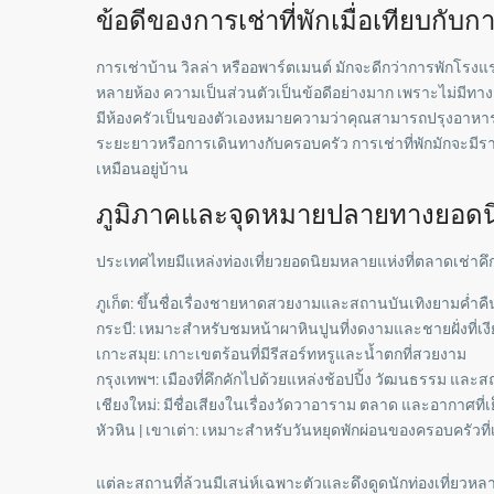
ข้อดีของการเช่าที่พักเมื่อเทียบกับ
การเช่าบ้าน วิลล่า หรืออพาร์ตเมนต์ มักจะดีกว่าการพักโรงแ
หลายห้อง ความเป็นส่วนตัวเป็นข้อดีอย่างมาก เพราะไม่มีทางเ
มีห้องครัวเป็นของตัวเองหมายความว่าคุณสามารถปรุงอาหารท
ระยะยาวหรือการเดินทางกับครอบครัว การเช่าที่พักมักจะมี
เหมือนอยู่บ้าน
ภูมิภาคและจุดหมายปลายทางยอดนิ
ประเทศไทยมีแหล่งท่องเที่ยวยอดนิยมหลายแห่งที่ตลาดเช่าคึกค
ภูเก็ต: ขึ้นชื่อเรื่องชายหาดสวยงามและสถานบันเทิงยามค่ำคืนท
กระบี: เหมาะสำหรับชมหน้าผาหินปูนที่งดงามและชายฝั่งที่เง
เกาะสมุย: เกาะเขตร้อนที่มีรีสอร์ทหรูและน้ำตกที่สวยงาม
กรุงเทพฯ: เมืองที่คึกคักไปด้วยแหล่งช้อปปิ้ง วัฒนธรรม และ
เชียงใหม่: มีชื่อเสียงในเรื่องวัดวาอาราม ตลาด และอากาศที่
หัวหิน | เขาเต่า: เหมาะสำหรับวันหยุดพักผ่อนของครอบครัวท
แต่ละสถานที่ล้วนมีเสน่ห์เฉพาะตัวและดึงดูดนักท่องเที่ยว