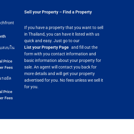
Sell your Property – Find a Property
chfront
If you have a property that you want to sell
in Thailand, you can have it listed with us
nth
quick and easy. Just go to our
List your Property Page
and fill out the
ียบสงบใน
form with you contact information and
basic information about your property for
al Price
sale. An agent will contact you back for
fer Fees
more details and will get your property
นรอยัล
advertised for you. No fees unless we sell it
for you.
al Price
fer Fees