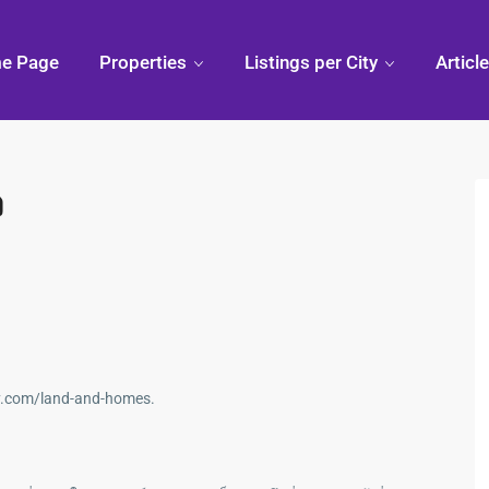
e Page
Properties
Listings per City
Articl
ว
ty.com/land-and-homes.