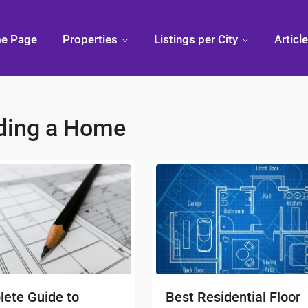
e Page
Properties
Listings per City
Articl
lding a Home
ete Guide to
Best Residential Floor