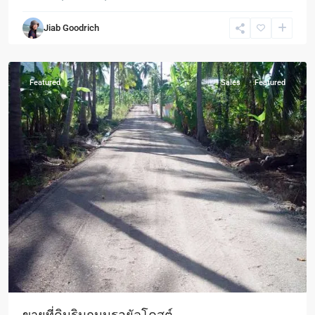
Khao
Jiab Goodrich
Tao
,
Pranburi
Featured
Sales
Featured
ขายที่ดินริมถนนรอยัลโคสต์