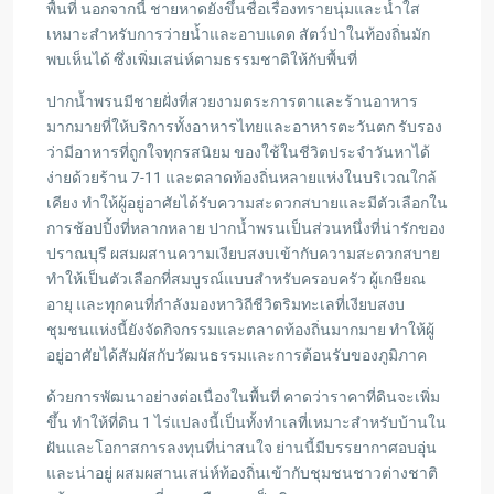
พื้นที่ นอกจากนี้ ชายหาดยังขึ้นชื่อเรื่องทรายนุ่มและน้ำใส
เหมาะสำหรับการว่ายน้ำและอาบแดด สัตว์ป่าในท้องถิ่นมัก
พบเห็นได้ ซึ่งเพิ่มเสน่ห์ตามธรรมชาติให้กับพื้นที่
ปากน้ำพรนมีชายฝั่งที่สวยงามตระการตาและร้านอาหาร
มากมายที่ให้บริการทั้งอาหารไทยและอาหารตะวันตก รับรอง
ว่ามีอาหารที่ถูกใจทุกรสนิยม ของใช้ในชีวิตประจำวันหาได้
ง่ายด้วยร้าน 7-11 และตลาดท้องถิ่นหลายแห่งในบริเวณใกล้
เคียง ทำให้ผู้อยู่อาศัยได้รับความสะดวกสบายและมีตัวเลือกใน
การช้อปปิ้งที่หลากหลาย ปากน้ำพรนเป็นส่วนหนึ่งที่น่ารักของ
ปราณบุรี ผสมผสานความเงียบสงบเข้ากับความสะดวกสบาย
ทำให้เป็นตัวเลือกที่สมบูรณ์แบบสำหรับครอบครัว ผู้เกษียณ
อายุ และทุกคนที่กำลังมองหาวิถีชีวิตริมทะเลที่เงียบสงบ
ชุมชนแห่งนี้ยังจัดกิจกรรมและตลาดท้องถิ่นมากมาย ทำให้ผู้
อยู่อาศัยได้สัมผัสกับวัฒนธรรมและการต้อนรับของภูมิภาค
ด้วยการพัฒนาอย่างต่อเนื่องในพื้นที่ คาดว่าราคาที่ดินจะเพิ่ม
ขึ้น ทำให้ที่ดิน 1 ไร่แปลงนี้เป็นทั้งทำเลที่เหมาะสำหรับบ้านใน
ฝันและโอกาสการลงทุนที่น่าสนใจ ย่านนี้มีบรรยากาศอบอุ่น
และน่าอยู่ ผสมผสานเสน่ห์ท้องถิ่นเข้ากับชุมชนชาวต่างชาติ