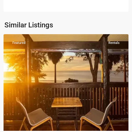
ปราณ
-
Pak
Nam
Similar Listings
Pran
Featured
Rentals