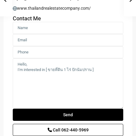
www.thailandrealestatecompany.com/
Contact Me
Sam
Roi
Yot
,
Call
062-440-5969
ปากน้ำ