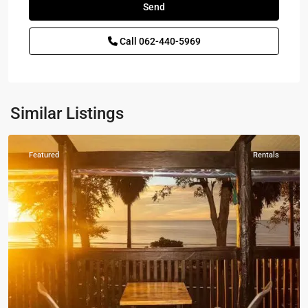
Roi
Yot
,
Call
062-440-5969
ปากน้ำ
ปราณ
-
Pak
Nam
Similar Listings
Pran
Featured
Rentals