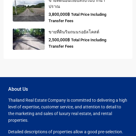
ขายที่ดินอันเงียบสงบในปากน้ำ
ปราณ
3,800,000฿
Total Price Including
Transfer Fees
ขายที่ดินริมถนนรอยัลโคสต์
2,500,000฿
Total Price Including
Transfer Fees
About Us
Thailand Real Estate Company is committed to delivering a high
level of expertise, customer service, and attention to detail to
the marketing and sales of luxury real estate, and rental
properties.
Detailed descriptions of properties allow a good pre-selection.