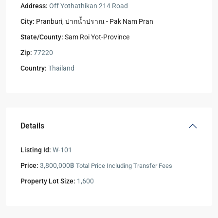
Address:
Off Yothathikan 214 Road
City:
Pranburi
,
ปากน้ำปราณ - Pak Nam Pran
State/County:
Sam Roi Yot-Province
Zip:
77220
Country:
Thailand
Details
Listing Id:
W-101
Price:
3,800,000฿
Total Price Including Transfer Fees
Property Lot Size:
1,600