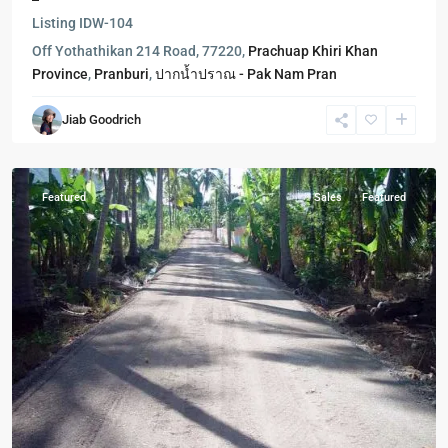
Listing ID
W-104
Off Yothathikan 214 Road, 77220,
Prachuap Khiri Khan
Province
,
Pranburi
,
ปากน้ำปราณ - Pak Nam Pran
Khao
Jiab Goodrich
Tao
,
Pranburi
Featured
Sales
Featured