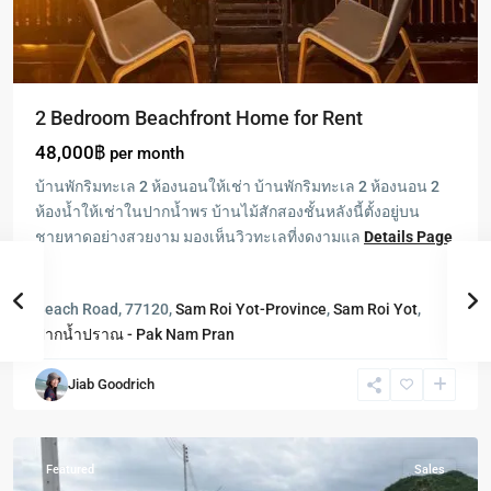
2 Bedroom Beachfront Home for Rent
48,000฿
per month
บ้านพักริมทะเล 2 ห้องนอนให้เช่า บ้านพักริมทะเล 2 ห้องนอน 2
ห้องน้ำให้เช่าในปากน้ำพร บ้านไม้สักสองชั้นหลังนี้ตั้งอยู่บน
ชายหาดอย่างสวยงาม มองเห็นวิวทะเลที่งดงามแล
Details Page
>
Pranburi
,
ปากน้ำ
Beach Road, 77120,
Sam Roi Yot-Province
,
Sam Roi Yot
,
ปราณ
ปากน้ำปราณ - Pak Nam Pran
-
Pak
Jiab Goodrich
Nam
Pran
Featured
Sales