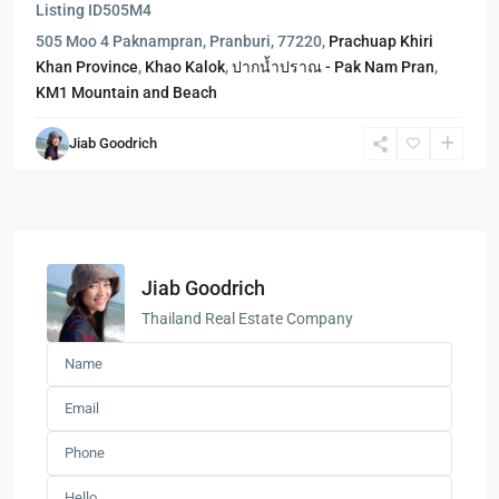
Listing ID
505M4
505 Moo 4 Paknampran, Pranburi, 77220,
Prachuap Khiri
Khan Province
,
Khao Kalok
,
ปากน้ำปราณ - Pak Nam Pran
,
KM1 Mountain and Beach
Jiab Goodrich
Jiab Goodrich
Thailand Real Estate Company