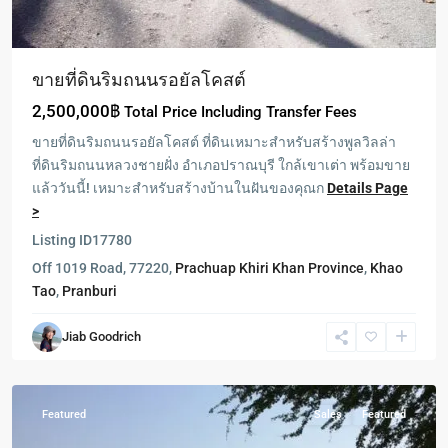
ขายที่ดินริมถนนรอยัลโคสต์
2,500,000฿
Total Price Including Transfer Fees
KM1
Mountain
ขายที่ดินริมถนนรอยัลโคสต์ ที่ดินเหมาะสำหรับสร้างพูลวิลล่า
and
ที่ดินริมถนนหลวงชายฝั่ง อำเภอปราณบุรี ใกล้เขาเต่า พร้อมขาย
Beach
,
แล้ววันนี้! เหมาะสำหรับสร้างบ้านในฝันของคุณก
Details Page
Khao
>
Kalok
,
Listing ID
17780
ปากน้ำ
Off 1019 Road, 77220,
Prachuap Khiri Khan Province
,
Khao
ปราณ
Tao
,
Pranburi
-
Pak
Jiab Goodrich
Nam
Pran
Featured
Sales
Featured