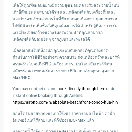
เพื่อให้คุณพักผ่อนอย่างมีความสุข ผ่อนคลายริมสระว่ายน้ำบน
เก้าอี้พักผ่อนนุ่มสบายใต้ร่ม และเพลิดเพลินกับเครื่องดื่มและ
ของว่างจากร้านอาหารในที่พัก หากคุณต้องการ คุณสามารถ
ไปที่มินิมาร์ทเพื่อซื้อสิ่งที่คุณต้องการได้ สำหรับผู้ที่ต้องการร่ม
เงา มีระเบียงกว้างขวางริมสระว่ายน้ำที่คุณสามารถ
เพลิดเพลินกับลมเย็นๆ จากภูเขาและทะเลได้
เมื่อคุณกลับไปที่ห้องพัก คุณจะพบกับทุกสิ่งที่คุณต้องการ
สำหรับการใช้ชีวิตอย่างสะดวกสบาย ตั้งแต่ห้องครัวและบาร์ที่
ครบครัน ไปจนถึงทีวี 2 เครื่องและระบบโฮมเธียเตอร์ที่ทัน
สมัยพร้อมภาพยนตร์และรายการทีวีภาษาอังกฤษล่าสุดจาก
Max/HBO
You may contact us and
book directly through here
or do
instant online booking through AirBnB:
https://airbnb.com/h/absolute-beachfront-condo-hua-hin
คอนโดริมชายหาดเขาเต่าให้เช่า ราคารวมค่าไฟฟ้า ค่าน้ำ
อินเทอร์เน็ตไร้สาย และทีวีช่อง HBO/Max แล้ว
นอกจากนี้ ใกล้ๆ ยังมี Sanae Beach Club ตั้งอยู่ริมหาดเขาเต่า