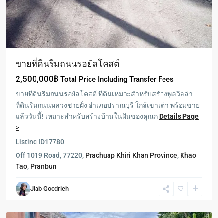
ขายที่ดินริมถนนรอยัลโคสต์
2,500,000฿
Total Price Including Transfer Fees
ขายที่ดินริมถนนรอยัลโคสต์ ที่ดินเหมาะสำหรับสร้างพูลวิลล่า
ที่ดินริมถนนหลวงชายฝั่ง อำเภอปราณบุรี ใกล้เขาเต่า พร้อมขาย
แล้ววันนี้! เหมาะสำหรับสร้างบ้านในฝันของคุณก
Details Page
>
Listing ID
17780
Las
Off 1019 Road, 77220,
Prachuap Khiri Khan Province
,
Khao
Tortugas
,
Tao
,
Pranburi
Hua
Hin
,
Jiab Goodrich
Khao
Tao