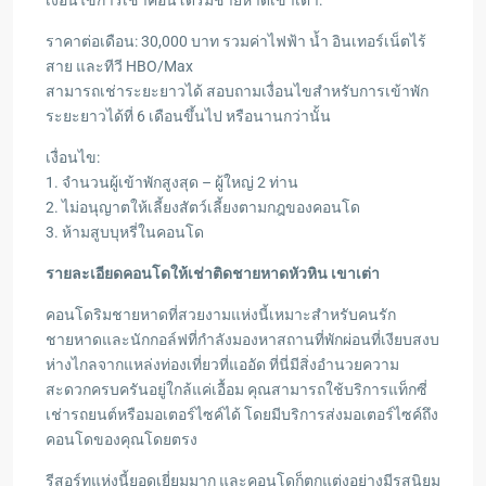
เงื่อนไขการเช่าคอนโดริมชายหาดเขาเต่า:
ราคาต่อเดือน: 30,000 บาท รวมค่าไฟฟ้า น้ำ อินเทอร์เน็ตไร้
สาย และทีวี HBO/Max
สามารถเช่าระยะยาวได้ สอบถามเงื่อนไขสำหรับการเข้าพัก
ระยะยาวได้ที่ 6 เดือนขึ้นไป หรือนานกว่านั้น
เงื่อนไข:
1. จำนวนผู้เข้าพักสูงสุด – ผู้ใหญ่ 2 ท่าน
2. ไม่อนุญาตให้เลี้ยงสัตว์เลี้ยงตามกฎของคอนโด
3. ห้ามสูบบุหรี่ในคอนโด
รายละเอียดคอนโดให้เช่าติดชายหาดหัวหิน เขาเต่า
คอนโดริมชายหาดที่สวยงามแห่งนี้เหมาะสำหรับคนรัก
ชายหาดและนักกอล์ฟที่กำลังมองหาสถานที่พักผ่อนที่เงียบสงบ
ห่างไกลจากแหล่งท่องเที่ยวที่แออัด ที่นี่มีสิ่งอำนวยความ
สะดวกครบครันอยู่ใกล้แค่เอื้อม คุณสามารถใช้บริการแท็กซี่
เช่ารถยนต์หรือมอเตอร์ไซค์ได้ โดยมีบริการส่งมอเตอร์ไซค์ถึง
คอนโดของคุณโดยตรง
รีสอร์ทแห่งนี้ยอดเยี่ยมมาก และคอนโดก็ตกแต่งอย่างมีรสนิยม