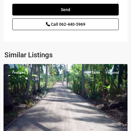
Call
062-440-5969
Khao
Tao
,
Similar Listings
Pranburi
Featured
Sales
Featured