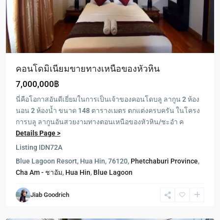
คอนโดมิเนียมขายทางเหนือของหัวหิน
7,000,000฿
นี่คือโอกาสอันดีเยี่ยมในการเป็นเจ้าของคอนโดบลู ลากูน 2 ห้อง
นอน 2 ห้องน้ำ ขนาด 148 ตารางเมตร ตกแต่งครบครัน ในโครง
Blue
การบลู ลากูนอันสวยงามทางตอนเหนือของหัวหิน/ชะอำ ค
Lagoon
,
Details Page >
Cha
Listing ID
N72A
Am
Blue Lagoon Resort, Hua Hin, 76120,
Phetchaburi Province
,
-
Cha Am - ชาอัม
,
Hua Hin
,
Blue Lagoon
ชา
อัม
,
Jiab Goodrich
Hua
Hin