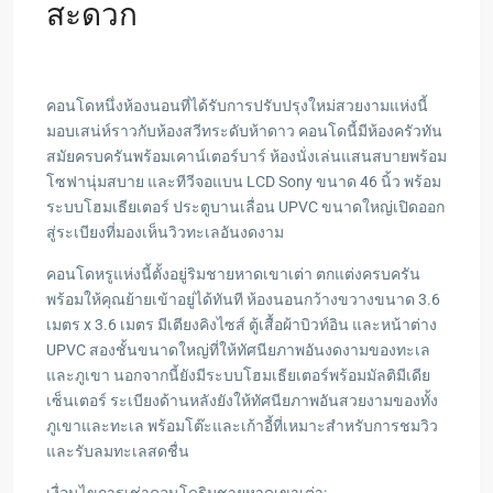
สะดวก
คอนโดหนึ่งห้องนอนที่ได้รับการปรับปรุงใหม่สวยงามแห่งนี้
มอบเสน่ห์ราวกับห้องสวีทระดับห้าดาว คอนโดนี้มีห้องครัวทัน
สมัยครบครันพร้อมเคาน์เตอร์บาร์ ห้องนั่งเล่นแสนสบายพร้อม
โซฟานุ่มสบาย และทีวีจอแบน LCD Sony ขนาด 46 นิ้ว พร้อม
ระบบโฮมเธียเตอร์ ประตูบานเลื่อน UPVC ขนาดใหญ่เปิดออก
สู่ระเบียงที่มองเห็นวิวทะเลอันงดงาม
คอนโดหรูแห่งนี้ตั้งอยู่ริมชายหาดเขาเต่า ตกแต่งครบครัน
พร้อมให้คุณย้ายเข้าอยู่ได้ทันที ห้องนอนกว้างขวางขนาด 3.6
เมตร x 3.6 เมตร มีเตียงคิงไซส์ ตู้เสื้อผ้าบิวท์อิน และหน้าต่าง
UPVC สองชั้นขนาดใหญ่ที่ให้ทัศนียภาพอันงดงามของทะเล
และภูเขา นอกจากนี้ยังมีระบบโฮมเธียเตอร์พร้อมมัลติมีเดีย
เซ็นเตอร์ ระเบียงด้านหลังยังให้ทัศนียภาพอันสวยงามของทั้ง
ภูเขาและทะเล พร้อมโต๊ะและเก้าอี้ที่เหมาะสำหรับการชมวิว
และรับลมทะเลสดชื่น