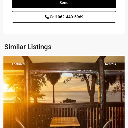
Roi
Yot
,
Call
062-440-5969
ปากน้ำ
ปราณ
-
Pak
Nam
Similar Listings
Pran
Featured
Rentals