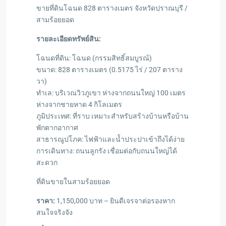
ขายที่ดินโฉนด 828 ตารางเมตร จังหวัดปราณบุรี /
สามร้อยยอด
รายละเอียดทรัพย์สิน:
โฉนดที่ดิน: โฉนด (กรรมสิทธิ์สมบูรณ์)
ขนาด: 828 ตารางเมตร (0.5175 ไร่ / 207 ตาราง
วา)
ทำเล: บริเวณวิวภูเขา ห่างจากถนนใหญ่ 100 เมตร
ห่างจากชายหาด 4 กิโลเมตร
ภูมิประเทศ: ที่ราบ เหมาะสำหรับสร้างบ้านหรือบ้าน
พักตากอากาศ
สาธารณูปโภค: ไฟฟ้าและน้ำประปาเข้าถึงได้ง่าย
การเดินทาง: ถนนลูกรัง เชื่อมต่อกับถนนใหญ่ได้
สะดวก
ที่ดินขายในสามร้อยยอด
ราคา:
1,150,000 บาท – ยินดีเจรจาต่อรองหาก
สนใจจริงจัง