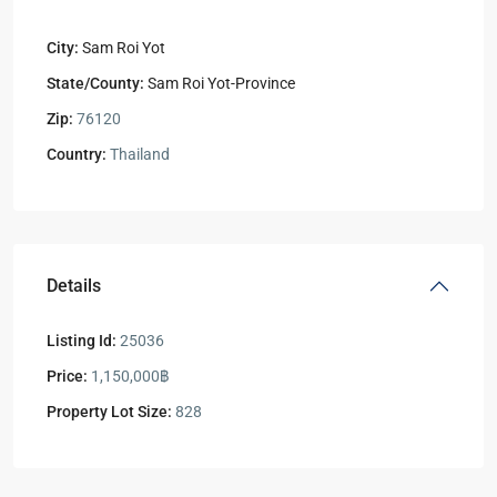
City:
Sam Roi Yot
State/County:
Sam Roi Yot-Province
Zip:
76120
Country:
Thailand
Details
Listing Id:
25036
Price:
1,150,000฿
Property Lot Size:
828