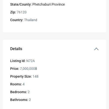
State/County:
Phetchaburi Province
Zip:
76120
Country:
Thailand
Details
Listing Id:
N72A
Price:
7,000,000฿
Property Size:
148
Rooms:
4
Bedrooms:
2
Bathrooms:
2