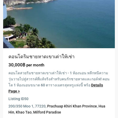
คอนโดริมชายหาดเขาเต่าให้เช่า
30,000฿
per month
คอนโดสวยริมชายหาดเขาเต่าให้เช่า - 1 ห้องนอน หลีกหนีความ
วุ่นวายไปสู่สวรรค์ที่แท้จริงสำหรับคนรักชายหาดและกอล์ฟ! คอน
Blue
โด 1 ห้องนอนขนาด 60 ตารางเมตรสุดหรูแห่งนี้ พร้อ
Details
Lagoon
,
Page >
Cha
Listing ID
50
Am
200/350 Moo 1, 77220,
Prachuap Khiri Khan Province
,
Hua
-
Hin
,
Khao Tao
,
Milford Paradise
ชา