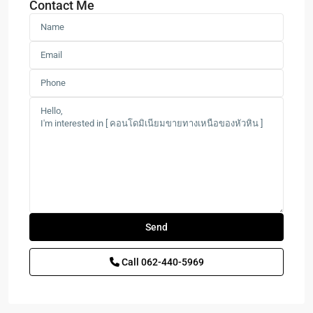
Contact Me
Call
062-440-5969
Las
Tortugas
,
Hua
Hin
,