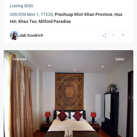
Cha
Listing ID
50
Am
200/350 Moo 1, 77220,
Prachuap Khiri Khan Province
,
Hua
-
Hin
,
Khao Tao
,
Milford Paradise
ชา
อัม
,
Jiab Goodrich
Hua
Hin
Featured
Sales