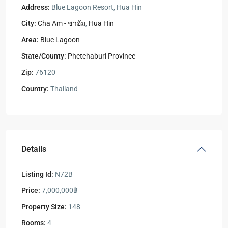
Address:
Blue Lagoon Resort, Hua Hin
City:
Cha Am - ชาอัม
,
Hua Hin
Area:
Blue Lagoon
State/County:
Phetchaburi Province
Zip:
76120
Country:
Thailand
Details
Listing Id:
N72B
Price:
7,000,000฿
Property Size:
148
Rooms:
4