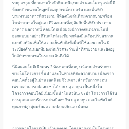
รบลู ลากูน ที่สวยงามในหัวหินเหนือ/ชะอำ คอนโดหรูแห่งนี้มี
ห้องครัวขนาดใหญ่พร้อมอุปกรณ์ครบครัน และพื้นที่รับ
ประทานอาหารที่สวยงาม มีห้องนั่งเล่นที่สะดวกสบายพร้อม
โซฟาขนาดใหญ่และทีวีจอแบนที่อยู่ติดกับพื้นที่รับประทาน
อาหาร นอกจากนี้ คอนโดมิเนียมยังมีการตกแต่งภายในที่
ออกแบบมาอย่างดีในสไตล์เอเชีย ทุกห้องมีเครื่องปรับอากาศ
แบบบิวท์อินเพื่อให้ความเย็นทั่วถึงทั้งพื้นที่ใช้สอยภายใน มี
ระเบียงด้านนอกที่มองเห็นวิวสระว่ายน้ำที่สวยงาม และยังอยู่
ใกล้กับชายหาดในระยะเดินถึงได้
นี่คือคอนโดมิเนียมหรู 2 ห้องนอนที่สมบูรณ์แบบสำหรับการ
ขายในโครงการชั้นนำและในทำเลที่สะดวกสบาย เนื่องจาก
คอนโดตั้งอยู่ในย่านยอดนิยม จึงเหมาะสำหรับการลงทุน
เพราะสามารถปล่อยเช่าได้ง่าย บลู ลากูน เป็นหนึ่งใน
โครงการคอนโดมิเนียมชั้นนำในหัวหิน/ชะอำ โครงการได้รับ
การดูแลและบริการอย่างมืออาชีพ บลู ลากูน มอบไลฟ์สไตล์
คุณภาพสูงสุดพร้อมความปลอดภัยและมั่นคง
อย่าพลาดโอกาสเป็นเจ้าของคอนโดหรูสวยงามในโครงการ