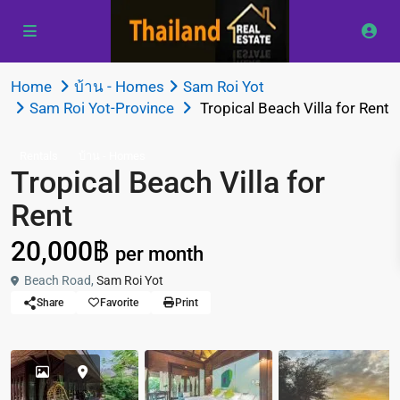
Home
บ้าน - Homes
Sam Roi Yot
Sam Roi Yot-Province
Tropical Beach Villa for Rent
Rentals
บ้าน - Homes
Tropical Beach Villa for
Rent
20,000฿
per month
Beach Road,
Sam Roi Yot
Share
Favorite
Print