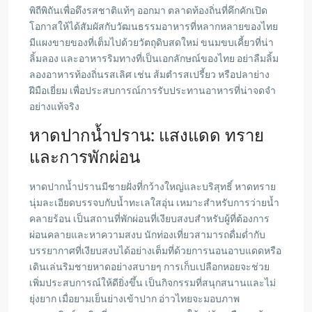
พิถีพิถันเพื่อดึงรสชาติแท้ๆ ออกมา ตลาดท้องถิ่นที่คึกคักเปิด
โอกาสให้ได้สัมผัสกับวัฒนธรรมอาหารที่หลากหลายของไทย
มีแผงขายของที่เต็มไปด้วยวัตถุดิบสดใหม่ ขนมขบเคี้ยวที่น่า
ลิ้มลอง และอาหารริมทางที่เป็นเอกลักษณ์ของไทย อย่าลืมลิ้ม
ลองอาหารท้องถิ่นรสเลิศ เช่น ส้มตำรสเปรี้ยว หรือปลาย่าง
ฝีมือเยี่ยม เพื่อประสบการณ์การรับประทานอาหารที่น่าจดจำ
อย่างแท้จริง
หาดปากน้ำปราน: แสงแดด ทราย
และการพักผ่อน
หาดปากน้ำปรานมีชายฝั่งที่กว้างใหญ่และบริสุทธิ์ หาดทราย
นุ่มละเอียดบรรจบกับน้ำทะเลใสอุ่น เหมาะสำหรับการว่ายน้ำ
คลายร้อน เป็นสถานที่พักผ่อนที่เงียบสงบสำหรับผู้ที่ต้องการ
ผ่อนคลายและหาความสงบ นักท่องเที่ยวสามารถดื่มด่ำกับ
บรรยากาศที่เงียบสงบได้อย่างเต็มที่ด้วยการนอนอาบแดดหรือ
เดินเล่นริมชายหาดอย่างสบายๆ การเก็บเปลือกหอยจะช่วย
เพิ่มประสบการณ์ให้ดียิ่งขึ้น เป็นกิจกรรมที่สนุกสนานและไม่
ยุ่งยาก เมื่อยามเย็นย่างเข้าปาก อ่าวไทยจะมอบภาพ