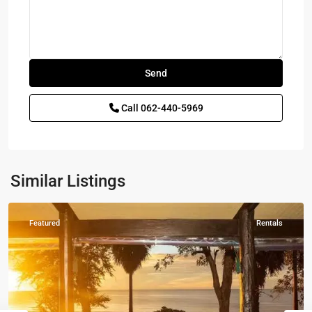
Sam
Roi
Yot
,
Call
062-440-5969
ปากน้ำ
ปราณ
-
Pak
Nam
Similar Listings
Pran
Featured
Rentals