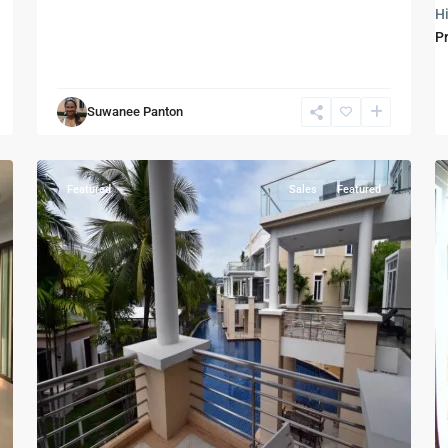
Cha
Hi
Am
P
-
ชา
อัม
,
Suwanee Panton
Hua
20
Hin
20
Featured
Sales
Featured