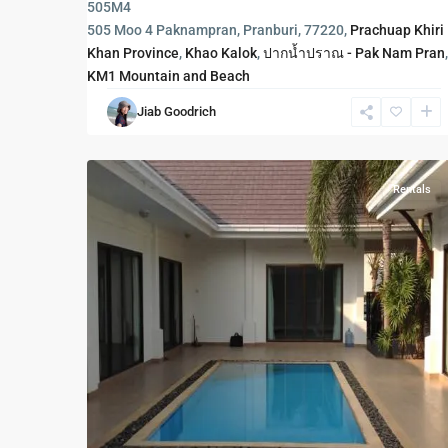
The
505M4
Heights
505 Moo 4 Paknampran, Pranburi, 77220,
Prachuap Khiri
2
,
Khan Province
,
Khao Kalok
,
ปากน้ำปราณ - Pak Nam Pran
,
Hua
KM1 Mountain and Beach
Hin
,
Jiab Goodrich
Khao
23
Tao
Rentals