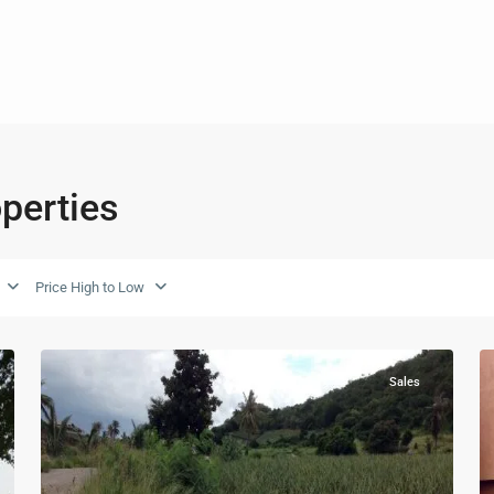
Pranburi
,
operties
ปากน้ำ
ปราณ
-
Pak
Price High to Low
Nam
6
Pran
27
Sales