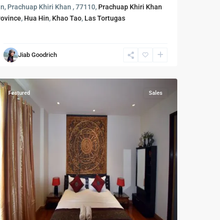
Cha
n, Prachuap Khiri Khan , 77110,
Prachuap Khiri Khan
Am
rovince
,
Hua Hin
,
Khao Tao
,
Las Tortugas
-
ชา
อัม
,
Jiab Goodrich
Hua
Hin
Featured
Sales