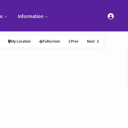
es
Information
My Location
Fullscreen
Prev
Next