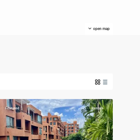
open map
Las
Tortugas
,
Hua
Hin
,
Khao
Tao
Featured
Rentals