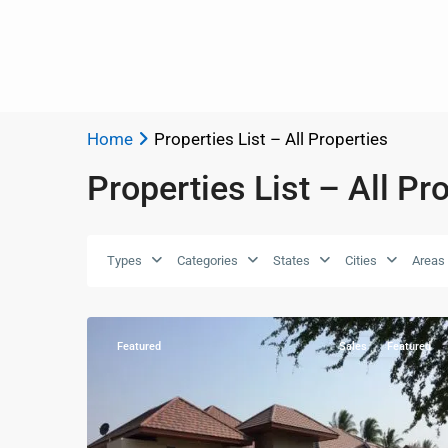
KM1
Mountain
and
Beach
,
Khao
Home
Properties List – All Properties
Kalok
,
Properties List – All Pr
ปากน้ำ
ปราณ
-
Pak
Types
Categories
States
Cities
Areas
Nam
46
Pran
Featured
Sales
Featured