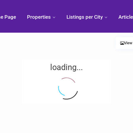
e Page
Properties
Listings per City
Articl
View
loading...