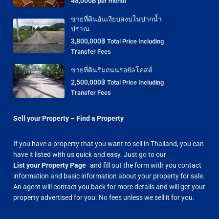
48,000฿
per month
ขายที่ดินอันเงียบสงบในปากน้ำ
ปราณ
3,800,000฿
Total Price Including
Transfer Fees
ขายที่ดินริมถนนรอยัลโคสต์
2,500,000฿
Total Price Including
Transfer Fees
Sell your Property – Find a Property
If you have a property that you want to sell in Thailand, you can
have it listed with us quick and easy. Just go to our
List your Property Page
and fill out the form with you contact
information and basic information about your property for sale.
An agent will contact you back for more details and will get your
property advertised for you. No fees unless we sell it for you.