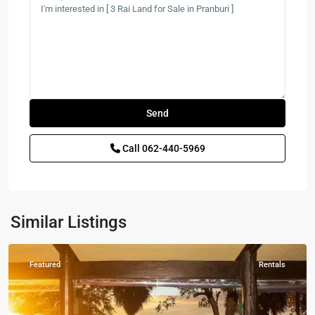
Sam
Roi
Yot
,
Call
062-440-5969
ปากน้ำ
ปราณ
-
Pak
Nam
Similar Listings
Pran
Featured
Rentals