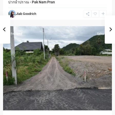
ปากน้ำปราณ - Pak Nam Pran
-
Pak
Jiab Goodrich
Nam
Pran
Featured
Sales